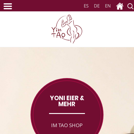
ES
DE
EN
YONI EIER &
MEHR
IM TAO SHOP