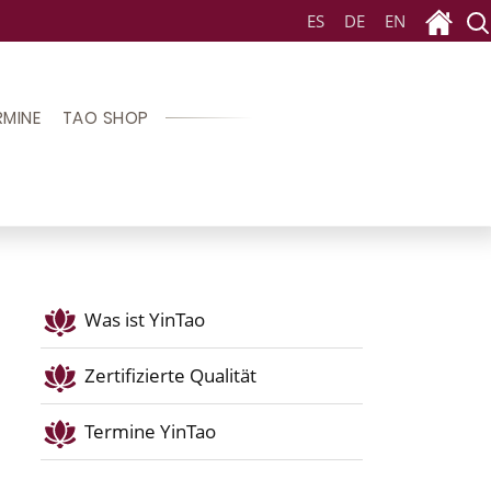
ES
DE
EN
RMINE
TAO SHOP
Was ist YinTao
Zertifizierte Qualität
Termine YinTao